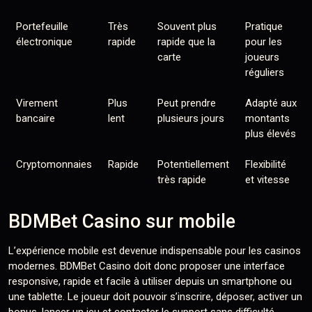
Portefeuille
Très
Souvent plus
Pratique
électronique
rapide
rapide que la
pour les
carte
joueurs
réguliers
Virement
Plus
Peut prendre
Adapté aux
bancaire
lent
plusieurs jours
montants
plus élevés
Cryptomonnaies
Rapide
Potentiellement
Flexibilité
très rapide
et vitesse
BDMBet Casino sur mobile
L’expérience mobile est devenue indispensable pour les casinos
modernes. BDMBet Casino doit donc proposer une interface
responsive, rapide et facile à utiliser depuis un smartphone ou
une tablette. Le joueur doit pouvoir s’inscrire, déposer, activer un