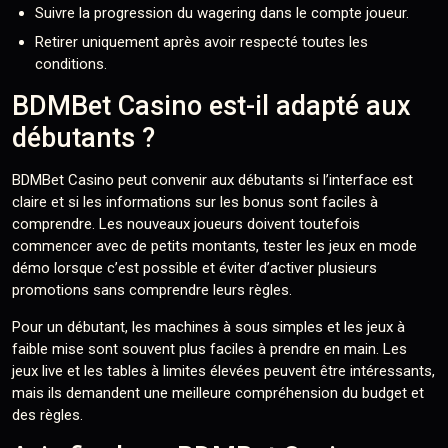
Suivre la progression du wagering dans le compte joueur.
Retirer uniquement après avoir respecté toutes les
conditions.
BDMBet Casino est-il adapté aux
débutants ?
BDMBet Casino peut convenir aux débutants si l’interface est
claire et si les informations sur les bonus sont faciles à
comprendre. Les nouveaux joueurs doivent toutefois
commencer avec de petits montants, tester les jeux en mode
démo lorsque c’est possible et éviter d’activer plusieurs
promotions sans comprendre leurs règles.
Pour un débutant, les machines à sous simples et les jeux à
faible mise sont souvent plus faciles à prendre en main. Les
jeux live et les tables à limites élevées peuvent être intéressants,
mais ils demandent une meilleure compréhension du budget et
des règles.