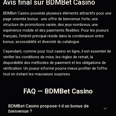
Avis final sur BDMBet Casino
BDMBet Casino possède plusieurs éléments attractifs pour une
page orientée bonus : une offre de bienvenue forte, une
structure de promotions variée, des jeux nombreux, une
expérience mobile et des paiements flexibles. Pour les joueurs
français, l’intérêt principal réside dans la combinaison entre
bonus, accessibilité et diversité du catalogue.
Cependant, comme pour tout casino en ligne, il est essentiel de
vérifier les conditions de mise, les règles de retrait, la
disponibilité des méthodes de paiement et les obligations de
vérification. Un joueur informé pourra mieux profiter de l’offre
tout en évitant les mauvaises surprises.
FAQ — BDMBet Casino
BDMBet Casino propose-t-il un bonus de
bienvenue ?