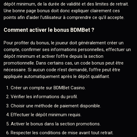
dépôt minimum, de la durée de validité et des limites de retrait.
Une bonne page bonus doit donc expliquer clairement ces
points afin d’aider l’utilisateur à comprendre ce qu’il accepte.
Comment activer le bonus BDMBet ?
Pour profiter du bonus, le joueur doit généralement créer un
compte, confirmer ses informations personnelles, effectuer un
dépôt minimum et activer l’offre depuis la section
promotionnelle. Dans certains cas, un code bonus peut être
nécessaire. Si aucun code n’est demandé, l’offre peut être
appliquée automatiquement après le dépôt qualifiant.
Créer un compte sur BDMBet Casino.
Vérifier les informations du profil.
Choisir une méthode de paiement disponible.
Effectuer le dépôt minimum requis.
Activer le bonus dans la section promotions.
Respecter les conditions de mise avant tout retrait.