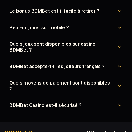
Le bonus BDMBet est-il facile à retirer ?
Oui, BDMBet Casino propose généralement une offre de 
bienvenue pour les nouveaux joueurs. Cette offre peut 
inclure un bonus sur dépôt, des free spins ou un package 
Peut-on jouer sur mobile ?
Cela dépend principalement des conditions de mise. Plus 
promotionnel plus large.
le wagering est bas et plus les jeux éligibles sont 
nombreux, plus le bonus est intéressant pour le joueur.
Quels jeux sont disponibles sur casino
Oui, BDMBet Casino est conçu pour fonctionner sur 
BDMBet ?
mobile. Les joueurs peuvent accéder au site depuis 
Android, iPhone ou tablette sans application obligatoire.
BDMBet accepte-t-il les joueurs français ?
Les joueurs peuvent généralement trouver des machines 
à sous, des jeux de table, du live casino, de la roulette, du 
blackjack, du baccarat et des jackpots.
Quels moyens de paiement sont disponibles
La disponibilité peut dépendre des conditions du site et de 
?
la réglementation locale. Les joueurs doivent toujours 
vérifier les règles applicables dans leur pays avant de 
s’inscrire.
BDMBet Casino est-il sécurisé ?
BDMBet Casino peut proposer cartes bancaires, 
portefeuilles électroniques, virements et certaines 
méthodes numériques. Les options exactes peuvent 
Un casino fiable doit utiliser le chiffrement des données, 
varier selon le pays.
des paiements sécurisés et une procédure de vérification 