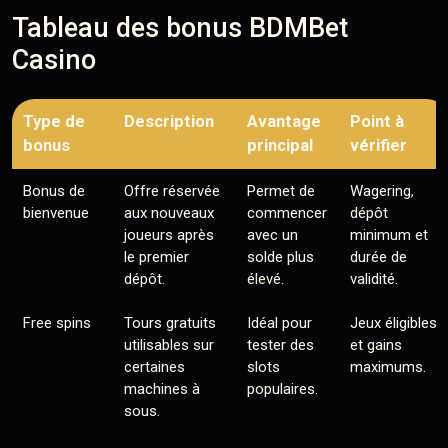
Tableau des bonus BDMBet
Casino
Type de
Description
Avantage
Point à
bonus
principal
vérifier
Bonus de
Offre réservée
Permet de
Wagering,
bienvenue
aux nouveaux
commencer
dépôt
joueurs après
avec un
minimum et
le premier
solde plus
durée de
dépôt.
élevé.
validité.
Free spins
Tours gratuits
Idéal pour
Jeux éligibles
utilisables sur
tester des
et gains
certaines
slots
maximums.
machines à
populaires.
sous.